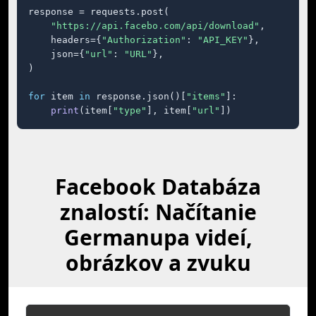
response = requests.post(

"https://api.facebo.com/api/download"
,

    headers={
"Authorization"
: 
"API_KEY"
},

    json={
"url"
: 
"URL"
},

)

for
 item 
in
 response.json()[
"items"
]:

print
(item[
"type"
], item[
"url"
])
Facebook Databáza
znalostí: Načítanie
Germanupa videí,
obrázkov a zvuku