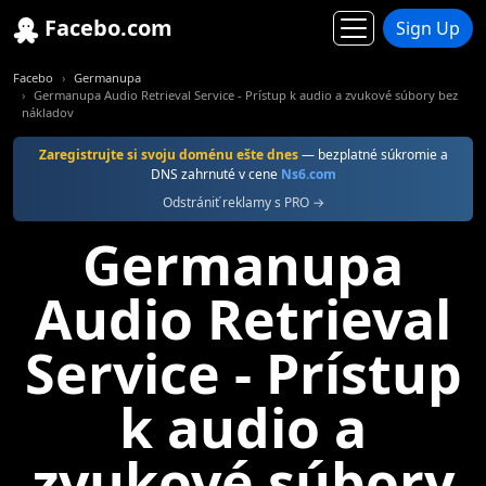
Facebo.com
Sign Up
Facebo
Germanupa
Germanupa Audio Retrieval Service - Prístup k audio a zvukové súbory bez
nákladov
Zaregistrujte si svoju doménu ešte dnes
— bezplatné súkromie a
DNS zahrnuté v cene
Ns6.com
Odstrániť reklamy s PRO →
Germanupa
Audio Retrieval
Service - Prístup
k audio a
zvukové súbory