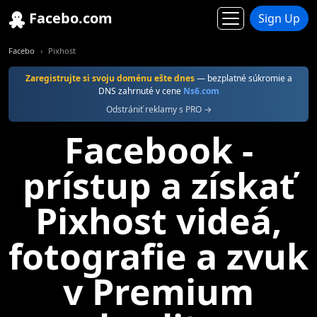
Facebo.com
Sign Up
Facebo
Pixhost
Zaregistrujte si svoju doménu ešte dnes
— bezplatné súkromie a
DNS zahrnuté v cene
Ns6.com
Odstrániť reklamy s PRO →
Facebook -
prístup a získať
Pixhost videá,
fotografie a zvuk
v Premium