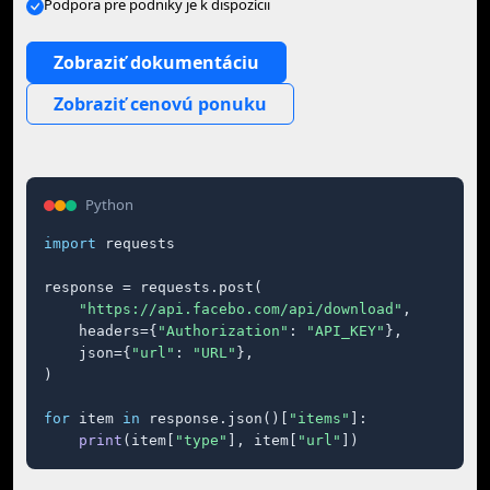
Podpora pre podniky je k dispozícii
Zobraziť dokumentáciu
Zobraziť cenovú ponuku
Python
import
 requests

response = requests.post(

"https://api.facebo.com/api/download"
,

    headers={
"Authorization"
: 
"API_KEY"
},

    json={
"url"
: 
"URL"
},

)

for
 item 
in
 response.json()[
"items"
]:

print
(item[
"type"
], item[
"url"
])