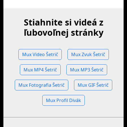
Stiahnite si videá z
ľubovoľnej stránky
Mux Video Šetrič
Mux Zvuk Šetrič
Mux MP4 Šetrič
Mux MP3 Šetrič
Mux Fotografia Šetrič
Mux GIF Šetrič
Mux Profil Divák