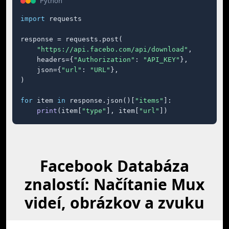
Python
import
 requests

response = requests.post(

"https://api.facebo.com/api/download"
,

    headers={
"Authorization"
: 
"API_KEY"
},

    json={
"url"
: 
"URL"
},

)

for
 item 
in
 response.json()[
"items"
]:

print
(item[
"type"
], item[
"url"
])
Facebook Databáza
znalostí: Načítanie Mux
videí, obrázkov a zvuku