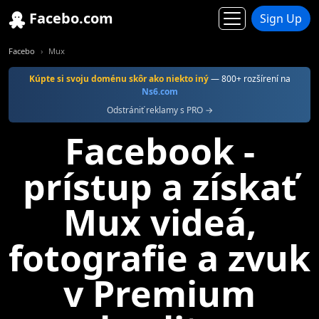
Facebo.com
Sign Up
Facebo
Mux
Kúpte si svoju doménu skôr ako niekto iný
— 800+ rozšírení na
Ns6.com
Odstrániť reklamy s PRO →
Facebook -
prístup a získať
Mux videá,
fotografie a zvuk
v Premium