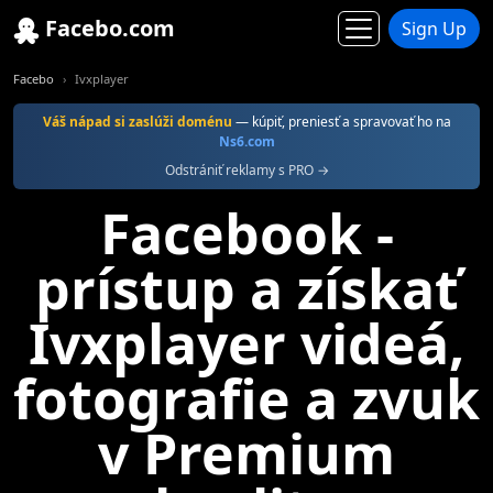
Facebo.com
Sign Up
Facebo
Ivxplayer
Váš nápad si zaslúži doménu
— kúpiť, preniesť a spravovať ho na
Ns6.com
Odstrániť reklamy s PRO →
Facebook -
prístup a získať
Ivxplayer videá,
fotografie a zvuk
v Premium