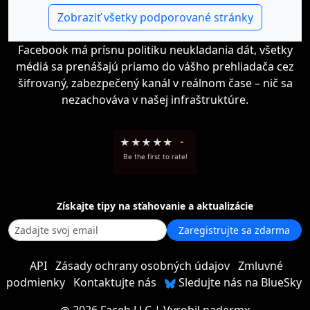
Zobraziť všetky podporované stránky
Facebook má prísnu politiku neukladania dát, všetky
médiá sa prenášajú priamo do vášho prehliadača cez
šifrovaný, zabezpečený kanál v reálnom čase – nič sa
nezachováva v našej infraštruktúre.
★
★
★
★
★
-
Be the first to rate!
Získajte tipy na sťahovanie a aktualizácie
Zaregistrujte sa zdarma
API
Zásady ochrany osobných údajov
Zmluvné
podmienky
Kontaktujte nás
Sledujte nás na BlueSky