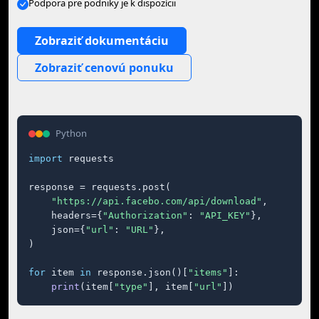
Podpora pre podniky je k dispozícii
Zobraziť dokumentáciu
Zobraziť cenovú ponuku
Python
import
 requests

response = requests.post(

"https://api.facebo.com/api/download"
,

    headers={
"Authorization"
: 
"API_KEY"
},

    json={
"url"
: 
"URL"
},

)

for
 item 
in
 response.json()[
"items"
]:

print
(item[
"type"
], item[
"url"
])