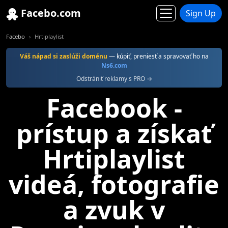
Facebo.com
Sign Up
Facebo
Hrtiplaylist
Váš nápad si zaslúži doménu
— kúpiť, preniesť a spravovať ho na
Ns6.com
Odstrániť reklamy s PRO →
Facebook -
prístup a získať
Hrtiplaylist
videá, fotografie
a zvuk v