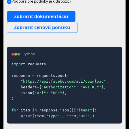
Podpora pre podniky je k dispozícii
Zobraziť dokumentáciu
Zobraziť cenovú ponuku
Python
import
 requests

response = requests.post(

"https://api.facebo.com/api/download"
,

    headers={
"Authorization"
: 
"API_KEY"
},

    json={
"url"
: 
"URL"
},

)

for
 item 
in
 response.json()[
"items"
]:

print
(item[
"type"
], item[
"url"
])