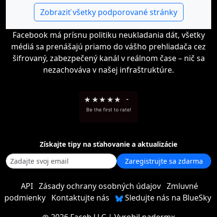
Zobraziť všetky podporované stránky
Facebook má prísnu politiku neukladania dát, všetky
médiá sa prenášajú priamo do vášho prehliadača cez
šifrovaný, zabezpečený kanál v reálnom čase – nič sa
nezachováva v našej infraštruktúre.
★
★
★
★
★
-
Be the first to rate!
Získajte tipy na sťahovanie a aktualizácie
Zaregistrujte sa zdarma
API
Zásady ochrany osobných údajov
Zmluvné
podmienky
Kontaktujte nás
Sledujte nás na BlueSky