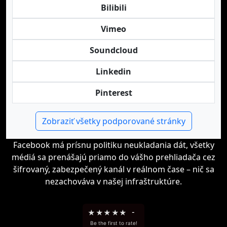
Bilibili
Vimeo
Soundcloud
Linkedin
Pinterest
Zobraziť všetky podporované stránky
Facebook má prísnu politiku neukladania dát, všetky
médiá sa prenášajú priamo do vášho prehliadača cez
šifrovaný, zabezpečený kanál v reálnom čase – nič sa
nezachováva v našej infraštruktúre.
★
★
★
★
★
-
Be the first to rate!