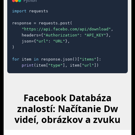
Python
import
 requests

response = requests.post(

"https://api.facebo.com/api/download"
,

    headers={
"Authorization"
: 
"API_KEY"
},

    json={
"url"
: 
"URL"
},

)

for
 item 
in
 response.json()[
"items"
]:

print
(item[
"type"
], item[
"url"
])
Facebook Databáza
znalostí: Načítanie Dw
videí, obrázkov a zvuku