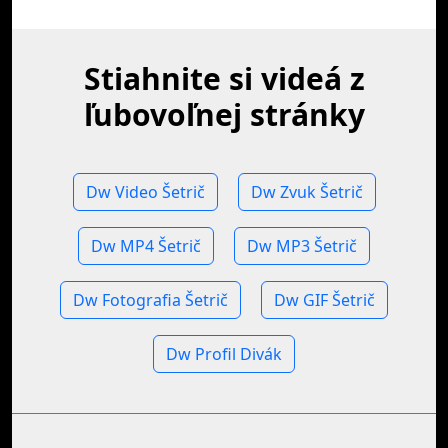
Stiahnite si videá z
ľubovoľnej stránky
Dw Video Šetrič
Dw Zvuk Šetrič
Dw MP4 Šetrič
Dw MP3 Šetrič
Dw Fotografia Šetrič
Dw GIF Šetrič
Dw Profil Divák