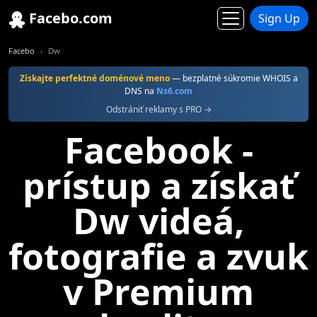
Facebo.com
Sign Up
Facebo
Dw
Získajte perfektné doménové meno
— bezplatné súkromie WHOIS a
DNS na
Ns6.com
Odstrániť reklamy s PRO →
Facebook -
prístup a získať
Dw videá,
fotografie a zvuk
v Premium